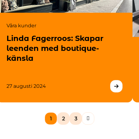
Våra kunder
Linda Fagerroos: Skapar
leenden med boutique-
känsla
27 augusti 2024
1
2
3