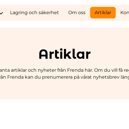
Lagring och säkerhet
Om oss
Artiklar
Kon
ystem
 bildhantering
Artiklar
anta artiklar och nyheter från Frenda här. Om du vill få
rån Frenda kan du prenumerera på vårat nyhetsbrev läng