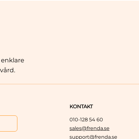
 enklare
vård.
KONTAKT
010-128 54 60
sales@frenda.se
support@frenda.se