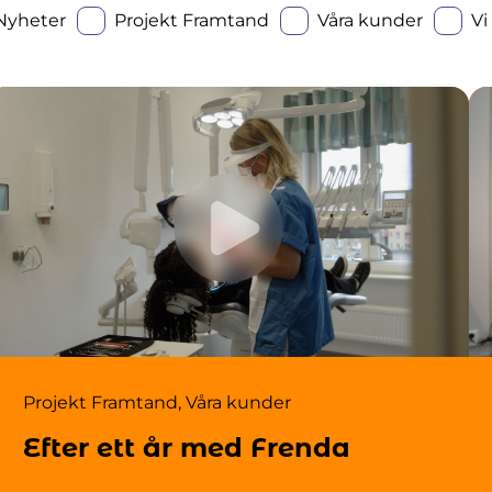
Nyheter
Projekt Framtand
Våra kunder
Vi
Projekt Framtand
,
Våra kunder
Efter ett år med Frenda