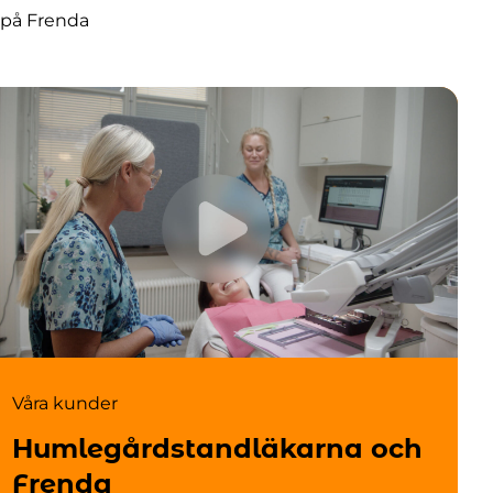
 på Frenda
Våra kunder
Humlegårdstandläkarna och
Frenda