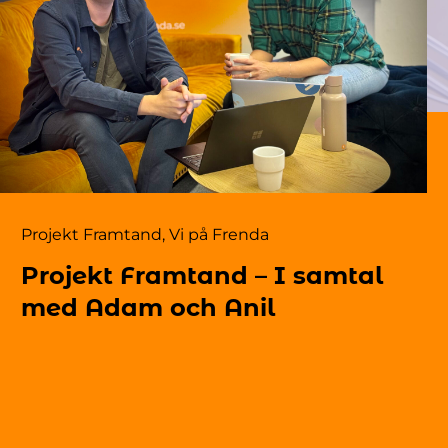
Projekt Framtand
,
Vi på Frenda
Projekt Framtand – I samtal
med Adam och Anil