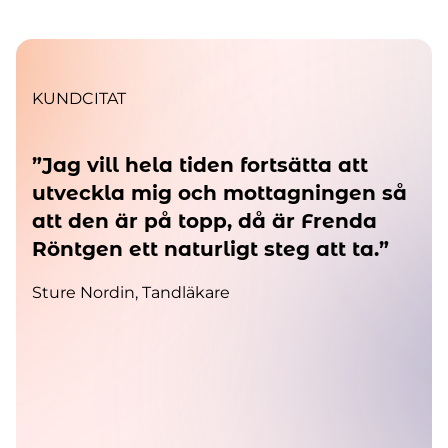
KUNDCITAT
”Jag vill hela tiden fortsätta att
”Vi
ll
utveckla mig och mottagningen så
va
att den är på topp, då är Frenda
me
Röntgen ett naturligt steg att ta.”
Id
Fr
Sture Nordin, Tandläkare
Ann